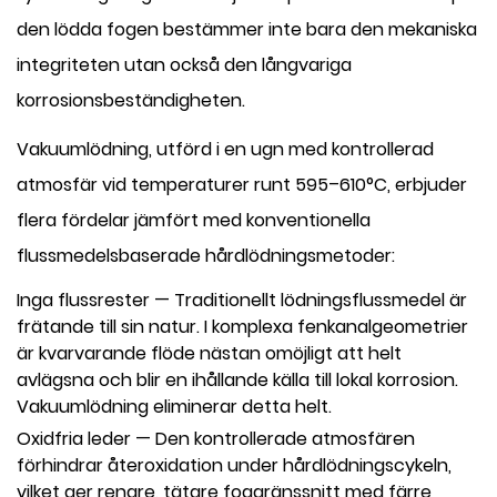
den lödda fogen bestämmer inte bara den mekaniska
integriteten utan också den långvariga
korrosionsbeständigheten.
Vakuumlödning, utförd i en ugn med kontrollerad
atmosfär vid temperaturer runt 595–610°C, erbjuder
flera fördelar jämfört med konventionella
flussmedelsbaserade hårdlödningsmetoder:
Inga flussrester
— Traditionellt lödningsflussmedel är
frätande till sin natur. I komplexa fenkanalgeometrier
är kvarvarande flöde nästan omöjligt att helt
avlägsna och blir en ihållande källa till lokal korrosion.
Vakuumlödning eliminerar detta helt.
Oxidfria leder
— Den kontrollerade atmosfären
förhindrar återoxidation under hårdlödningscykeln,
vilket ger renare, tätare foggränssnitt med färre