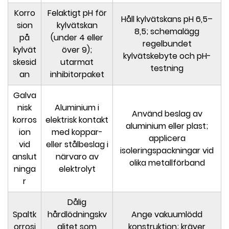
Korro
Felaktigt pH för
Håll kylvätskans pH 6,5–
sion
kylvätskan
8,5; schemalägg
på
(under 4 eller
regelbundet
kylvät
över 9);
kylvätskebyte och pH-
skesid
utarmat
testning
an
inhibitorpaket
Galva
nisk
Aluminium i
Använd beslag av
korros
elektrisk kontakt
aluminium eller plast;
ion
med koppar-
applicera
vid
eller stålbeslag i
isoleringspackningar vid
anslut
närvaro av
olika metallförband
ninga
elektrolyt
r
Dålig
Spaltk
hårdlödningskv
Ange vakuumlödd
orrosi
alitet som
konstruktion; kräver