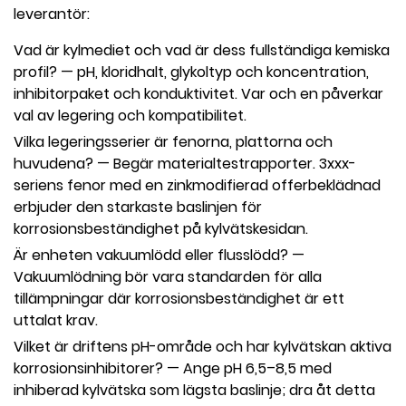
leverantör:
Vad är kylmediet och vad är dess fullständiga kemiska
profil?
— pH, kloridhalt, glykoltyp och koncentration,
inhibitorpaket och konduktivitet. Var och en påverkar
val av legering och kompatibilitet.
Vilka legeringsserier är fenorna, plattorna och
huvudena?
— Begär materialtestrapporter. 3xxx-
seriens fenor med en zinkmodifierad offerbeklädnad
erbjuder den starkaste baslinjen för
korrosionsbeständighet på kylvätskesidan.
Är enheten vakuumlödd eller flusslödd?
—
Vakuumlödning bör vara standarden för alla
tillämpningar där korrosionsbeständighet är ett
uttalat krav.
Vilket är driftens pH-område och har kylvätskan aktiva
korrosionsinhibitorer?
— Ange pH 6,5–8,5 med
inhiberad kylvätska som lägsta baslinje; dra åt detta