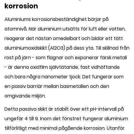
korrosion
Aluminiums korrosionsbeständighet börjar på
atomnivå. När aluminium utsätts för luft eller vatten,
reagerar det nästan omedelbart och bildar ett tätt
aluminiumoxidskikt (Al2O3) på dess yta. Till skillnad från
rost på järn - som flagnar och exponerar färsk metall
- är denna oxidfilm självtätande, fast vidhäftande
och bara några nanometer tjock. Det fungerar som
en passiv barriär mellan basmetallen och den
omgivande miljön.
Detta passiva skikt är stabilt över ett pH-intervall på
ungefär 4 till 9. Inom det fönstret fungerar aluminium
tillförlitligt med minimal pågående korrosion. Utanför