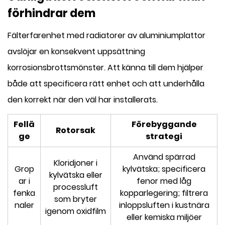
förhindrar dem
Fälterfarenhet med radiatorer av aluminiumplattor
avslöjar en konsekvent uppsättning
korrosionsbrottsmönster. Att känna till dem hjälper
både att specificera rätt enhet och att underhålla
den korrekt när den väl har installerats.
Fellä
Förebyggande
Rotorsak
ge
strategi
Använd spärrad
Kloridjoner i
Grop
kylvätska; specificera
kylvätska eller
ar i
fenor med låg
processluft
fenka
kopparlegering; filtrera
som bryter
naler
inloppsluften i kustnära
igenom oxidfilm
eller kemiska miljöer