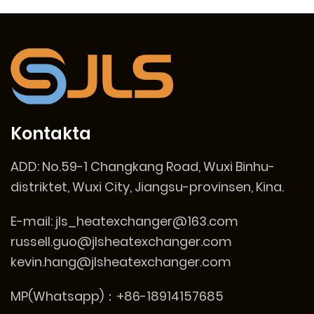
Kontakta
ADD:
No.59-1 Changkang Road, Wuxi Binhu-
distriktet, Wuxi City, Jiangsu-provinsen, Kina.
E-mail:
jls_heatexchanger@163.com
russell.guo@jlsheatexchanger.com
kevin.hang@jlsheatexchanger.com
MP(Whatsapp)：+86-18914157685