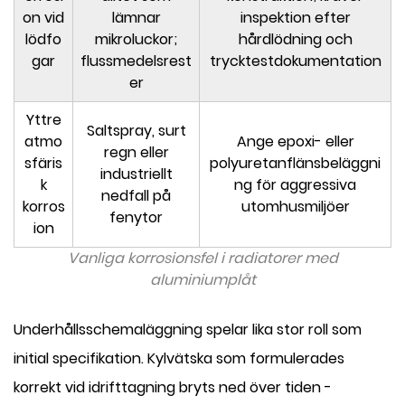
on vid
lämnar
inspektion efter
lödfo
mikroluckor;
hårdlödning och
gar
flussmedelsrest
trycktestdokumentation
er
Yttre
Saltspray, surt
atmo
Ange epoxi- eller
regn eller
sfäris
polyuretanflänsbeläggni
industriellt
k
ng för aggressiva
nedfall på
korros
utomhusmiljöer
fenytor
ion
Vanliga korrosionsfel i radiatorer med
aluminiumplåt
Underhållsschemaläggning spelar lika stor roll som
initial specifikation. Kylvätska som formulerades
korrekt vid idrifttagning bryts ned över tiden -