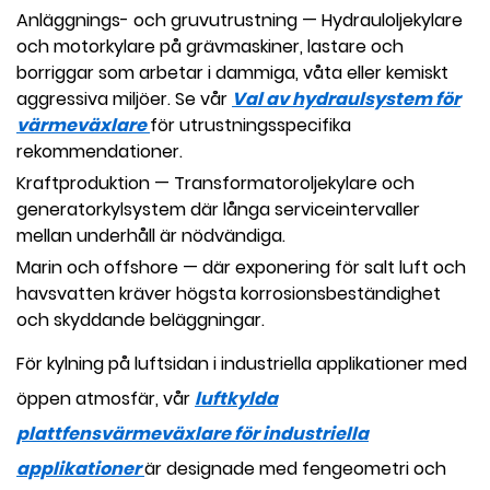
Anläggnings- och gruvutrustning
— Hydrauloljekylare
och motorkylare på grävmaskiner, lastare och
borriggar som arbetar i dammiga, våta eller kemiskt
aggressiva miljöer. Se vår
Val av hydraulsystem för
värmeväxlare
för utrustningsspecifika
rekommendationer.
Kraftproduktion
— Transformatoroljekylare och
generatorkylsystem där långa serviceintervaller
mellan underhåll är nödvändiga.
Marin och offshore
— där exponering för salt luft och
havsvatten kräver högsta korrosionsbeständighet
och skyddande beläggningar.
För kylning på luftsidan i industriella applikationer med
öppen atmosfär, vår
luftkylda
plattfensvärmeväxlare för industriella
applikationer
är designade med fengeometri och