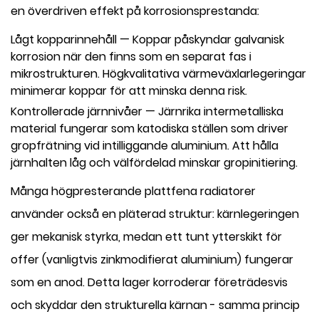
en överdriven effekt på korrosionsprestanda:
Lågt kopparinnehåll
— Koppar påskyndar galvanisk
korrosion när den finns som en separat fas i
mikrostrukturen. Högkvalitativa värmeväxlarlegeringar
minimerar koppar för att minska denna risk.
Kontrollerade järnnivåer
— Järnrika intermetalliska
material fungerar som katodiska ställen som driver
gropfrätning vid intilliggande aluminium. Att hålla
järnhalten låg och välfördelad minskar gropinitiering.
Många högpresterande plattfena radiatorer
använder också en pläterad struktur: kärnlegeringen
ger mekanisk styrka, medan ett tunt ytterskikt för
offer (vanligtvis zinkmodifierat aluminium) fungerar
som en anod. Detta lager korroderar företrädesvis
och skyddar den strukturella kärnan - samma princip