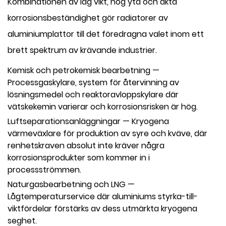
Kombinationen av låg vikt, hög yta och äkta
korrosionsbeständighet gör radiatorer av
aluminiumplattor till det föredragna valet inom ett
brett spektrum av krävande industrier.
Kemisk och petrokemisk bearbetning
—
Processgaskylare, system för återvinning av
lösningsmedel och reaktoravloppskylare där
vätskekemin varierar och korrosionsrisken är hög.
Luftseparationsanläggningar
— Kryogena
värmeväxlare för produktion av syre och kväve, där
renhetskraven absolut inte kräver några
korrosionsprodukter som kommer in i
processströmmen.
Naturgasbearbetning och LNG
—
Lågtemperaturservice där aluminiums styrka-till-
viktfördelar förstärks av dess utmärkta kryogena
seghet.