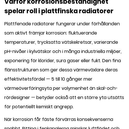
Varför korrosionsbeständighet
spelar roll i plattfinska radiatorer
Plattfenade radiatorer fungerar under förhållanden
som aktivt främjar korrosion: fluktuerande
temperaturer, trycksatta vätskekretsar, varierande
pH-nivåer i kylvätskor och i många industriella miljöer,
exponering för klorider, sura gaser eller fukt. Den fina
flänsstrukturen som ger dessa värmeväxlare deras
effektivitetsfördel —
5 till 10 gånger mer
värmeöverföringsyta per volymenhet än skal-och-
rördesigner
— betyder också att en större yta utsätts
för potentiellt kemiskt angrepp.
När korrosion får fäste förvärras konsekvenserna
snabbt. Pitting i fenkanalerna minskar luftflödet och