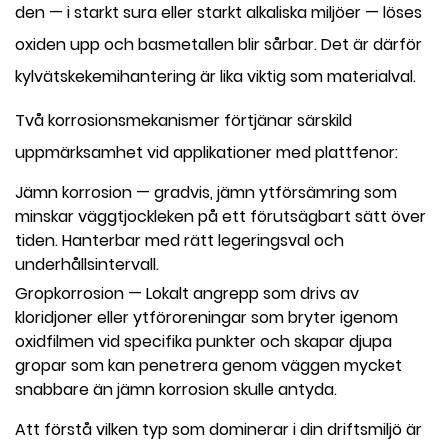
den — i starkt sura eller starkt alkaliska miljöer — löses
oxiden upp och basmetallen blir sårbar. Det är därför
kylvätskekemihantering är lika viktig som materialval.
Två korrosionsmekanismer förtjänar särskild
uppmärksamhet vid applikationer med plattfenor:
Jämn korrosion
— gradvis, jämn ytförsämring som
minskar väggtjockleken på ett förutsägbart sätt över
tiden. Hanterbar med rätt legeringsval och
underhållsintervall.
Gropkorrosion
— Lokalt angrepp som drivs av
kloridjoner eller ytföroreningar som bryter igenom
oxidfilmen vid specifika punkter och skapar djupa
gropar som kan penetrera genom väggen mycket
snabbare än jämn korrosion skulle antyda.
Att förstå vilken typ som dominerar i din driftsmiljö är